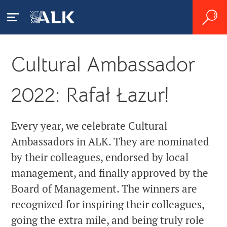
Cultural Ambassador
Pacjenci
2022: Rafał Łazur!
Czym jest alergia?
Pracownicy ochrony
zdrowia
Alergia na roztocza kurzu
Czym jest astma alergiczna?
Every year, we celebrate Cultural
domowego
Ambassadors in ALK. They are nominated
Leczenie alergii i astmy
Prace badawczo-
Jak diagnozuje się alergię?
Alergia na pyłki
by their colleagues, endorsed by local
rozwojowe
Produkty
management, and finally approved by the
Leczenie alergii
Życie z alergią
Board of Management. The winners are
Zrozumieć immunoterapię
Kariera
Reakcje niepożądane
Skutki społeczno-ekonomiczne
recognized for inspiring their colleagues,
Plan prac badawczo-
going the extra mile, and being truly role
Rozpoczęcie leczenia
Praca w firmie ALK
O firmie ALK
rozwojowych