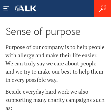
Sense of purpose
Pacjenci
Czym jest alergia?
Purpose of our company is to help people
Pracownicy ochrony
zdrowia
with allergy and make their life easier.
Alergia na roztocza kurzu
Czym jest astma alergiczna?
We can truly say we care about people
domowego
Leczenie alergii i astmy
Prace badawczo-
and we try to make our best to help them
Jak diagnozuje się alergię?
Alergia na pyłki
rozwojowe
in every possible way.
Produkty
Leczenie alergii
Życie z alergią
Beside everyday hard work we also
Zrozumieć immunoterapię
Kariera
Reakcje niepożądane
Skutki społeczno-ekonomiczne
supporting many charity campaigns such
Plan prac badawczo-
as:
Rozpoczęcie leczenia
Praca w firmie ALK
O firmie ALK
rozwojowych