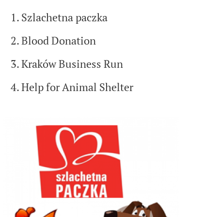
1. Szlachetna paczka
Program badań klinicznych
Wolne stanowiska
Badania naukowe
ALK w skrócie
ALK GBSC
2. Blood Donation
Produkcja
About Us
3. Kraków Business Run
Zgłaszanie działań
niepożądanych
Obecność na całym świecie
News
4. Help for Animal Shelter
Organizacja
Careers
Historia
Contact
Właściciele
Media