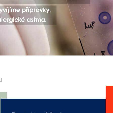
víjíme přípravky,
 alergické astma.
u