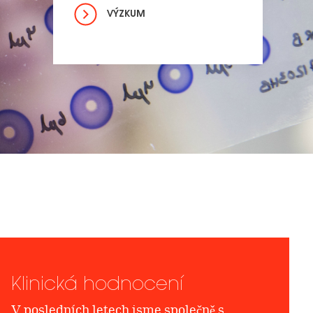
VÝZKUM
Klinická hodnocení
V posledních letech jsme společně s