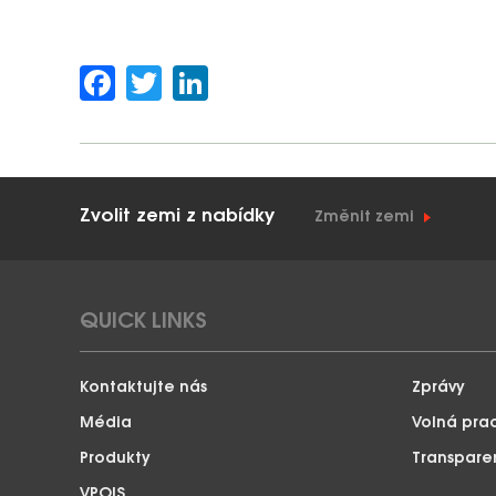
Facebook
Twitter
LinkedIn
Zvolit zemi z nabídky
Změnit zemi
QUICK LINKS
Kontaktujte nás
Zprávy
Média
Volná pra
Produkty
Transpare
VPOIS