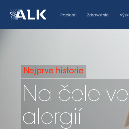
Pacienti
Zdravotníci
Výzk
Nejprve historie
Na čele v
alergií