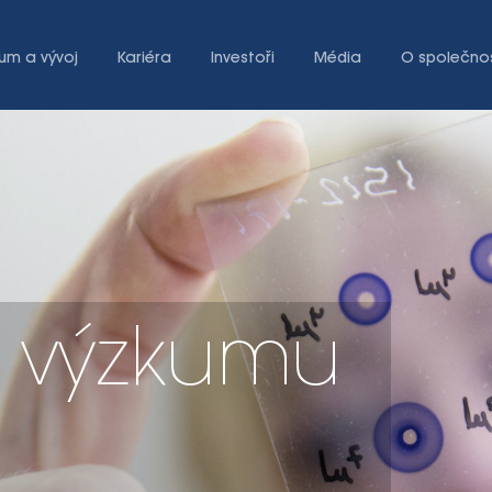
um a vývoj
Kariéra
Investoři
Média
O společnos
e výzkumu