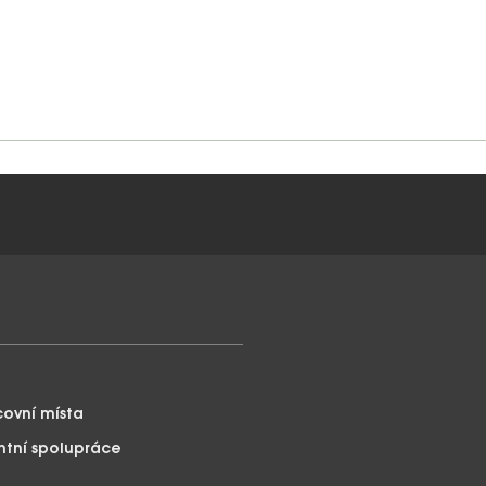
covní místa
ntní spolupráce