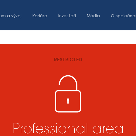
um a vývoj
Kariéra
Investoři
Média
O společnos
RESTRICTED
Professional area