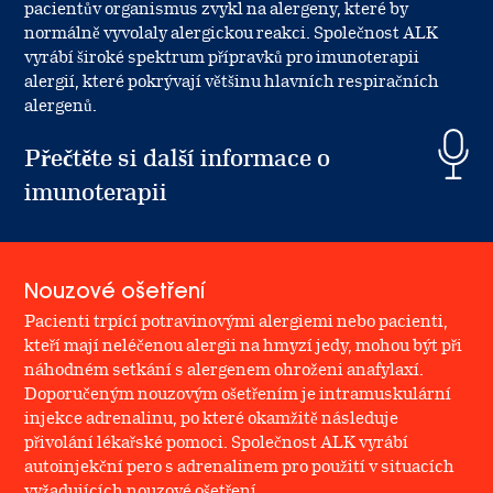
pacientův organismus zvykl na alergeny, které by
normálně vyvolaly alergickou reakci. Společnost ALK
ADR Programme
vyrábí široké spektrum přípravků pro imunoterapii
alergií, které pokrývají většinu hlavních respiračních
alergenů.
Přečtěte si další informace o
imunoterapii
Nouzové ošetření
Pacienti trpící potravinovými alergiemi nebo pacienti,
kteří mají neléčenou alergii na hmyzí jedy, mohou být při
náhodném setkání s alergenem ohroženi anafylaxí.
Doporučeným nouzovým ošetřením je intramuskulární
injekce adrenalinu, po které okamžitě následuje
přivolání lékařské pomoci. Společnost ALK vyrábí
autoinjekční pero s adrenalinem pro použití v situacích
vyžadujících nouzové ošetření.