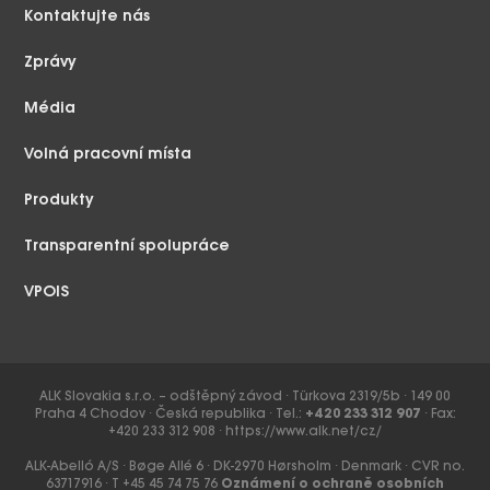
Kontaktujte nás
Zprávy
Média
Volná pracovní místa
Produkty
Transparentní spolupráce
VPOIS
ALK Slovakia s.r.o. – odštěpný závod ∙ Türkova 2319/5b ∙ 149 00
Praha 4 Chodov ∙ Česká republika ∙ Tel.:
+420 233 312 907
∙ Fax:
+420 233 312 908 ∙
https://www.alk.net/cz/
ALK-Abelló A/S ∙ Bøge Allé 6 ∙ DK-2970 Hørsholm ∙ Denmark ∙ CVR no.
63717916 ∙ T +45 45 74 75 76
Oznámení o ochraně osobních