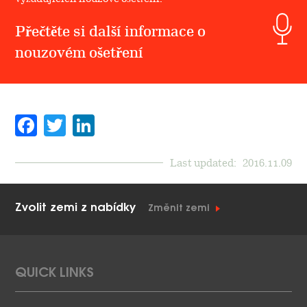
Přečtěte si další informace o
nouzovém ošetření
Facebook
Twitter
LinkedIn
Last updated:
2016.11.09
Zvolit zemi z nabídky
Změnit zemi
QUICK LINKS